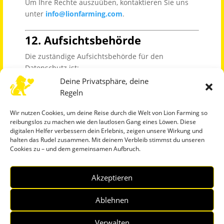
Um Ihre Rechte auszuüben, kontaktieren Sie uns
unter
info@lionfarming.com
.
12. Aufsichtsbehörde
Die zuständige Aufsichtsbehörde für den
Datenschutz ist:
Bayerisches Landesamt für Datenschutzaufsicht
Deine Privatsphäre, deine
(BayLDA)
Regeln
Promenade 18, 91522 Ansbach, Deutschland
Wir nutzen Cookies, um deine Reise durch die Welt von Lion Farming so
Website:
https://www.lda.bayern.de/
reibungslos zu machen wie den lautlosen Gang eines Löwen. Diese
digitalen Helfer verbessern dein Erlebnis, zeigen unsere Wirkung und
13. Änderungen dieser
halten das Rudel zusammen. Mit deinem Verbleib stimmst du unseren
Datenschutzerklärung
Cookies zu – und dem gemeinsamen Aufbruch.
Wir können diese Datenschutzerklärung von Zeit zu
Akzeptieren
Zeit aktualisieren. Die jeweils aktuelle Version ist
stets auf unserer Website verfügbar.
Ablehnen
Zuletzt aktualisiert:
09. August 2025
Verwalten